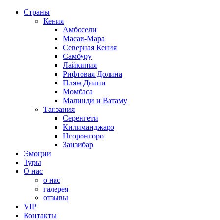
Страны
Кения
Амбосели
Масаи-Мара
Северная Кения
Самбуру
Лайкипия
Рифтовая Долина
Пляж Диани
Момбаса
Малинди и Ватаму
Танзания
Серенгети
Килиманджаро
Нгоронгоро
Занзибар
Эмоции
Туры
О нас
о нас
галерея
отзывы
VIP
Контакты