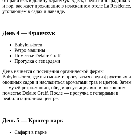
отправитесь в долину Франчхук. Здесь, среди виноградников
и гор, вас ждет проживание в изысканном отеле La Residence,
утопающем в садах и лаванде.
День 4 — Франчхук
Babylonstoren
Ретро-машины
Поместье Delaire Graff
Прогулка с гепардами
День начнется с посещения органической фермы
Babylonstoren, где вы сможете прогуляться среди фруктовых и
овощных садов и насладиться ароматами трав и цветов. Затем
— музей ретро-машин, обед и дегустация вин в роскошном
поместье Delaire Graff. После — прогулка с гепардами в
реабилитационном центре.
День 5 — Крюгер парк
Сафари в парке