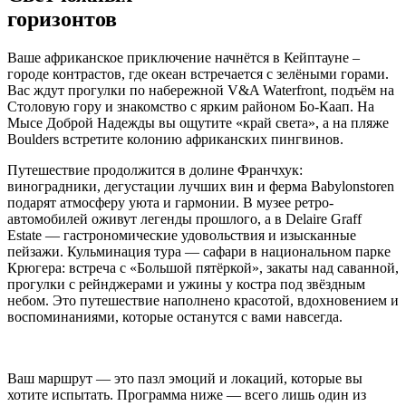
горизонтов
Ваше африканское приключение начнётся в Кейптауне –
городе контрастов, где океан встречается с зелёными горами.
Вас ждут прогулки по набережной V&A Waterfront, подъём на
Столовую гору и знакомство с ярким районом Бо-Каап. На
Мысе Доброй Надежды вы ощутите «край света», а на пляже
Boulders встретите колонию африканских пингвинов.
Путешествие продолжится в долине Франчхук:
виноградники, дегустации лучших вин и ферма Babylonstoren
подарят атмосферу уюта и гармонии. В музее ретро-
автомобилей оживут легенды прошлого, а в Delaire Graff
Estate — гастрономические удовольствия и изысканные
пейзажи. Кульминация тура — сафари в национальном парке
Крюгера: встреча с «Большой пятёркой», закаты над саванной,
прогулки с рейнджерами и ужины у костра под звёздным
небом. Это путешествие наполнено красотой, вдохновением и
воспоминаниями, которые останутся с вами навсегда.
Ваш маршрут — это пазл эмоций и локаций, которые вы
хотите испытать. Программа ниже — всего лишь один из