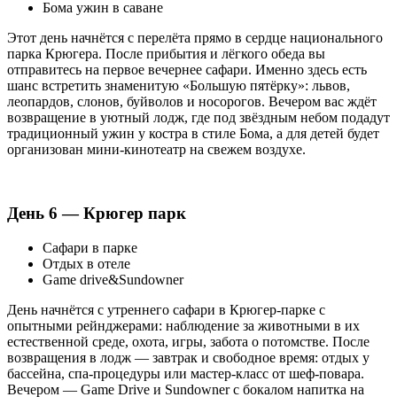
Бома ужин в саване
Этот день начнётся с перелёта прямо в сердце национального
парка Крюгера. После прибытия и лёгкого обеда вы
отправитесь на первое вечернее сафари. Именно здесь есть
шанс встретить знаменитую «Большую пятёрку»: львов,
леопардов, слонов, буйволов и носорогов. Вечером вас ждёт
возвращение в уютный лодж, где под звёздным небом подадут
традиционный ужин у костра в стиле Бома, а для детей будет
организован мини-кинотеатр на свежем воздухе.
День 6 — Крюгер парк
Сафари в парке
Отдых в отеле
Game drive&Sundowner
День начнётся с утреннего сафари в Крюгер-парке с
опытными рейнджерами: наблюдение за животными в их
естественной среде, охота, игры, забота о потомстве. После
возвращения в лодж — завтрак и свободное время: отдых у
бассейна, спа-процедуры или мастер-класс от шеф-повара.
Вечером — Game Drive и Sundowner с бокалом напитка на