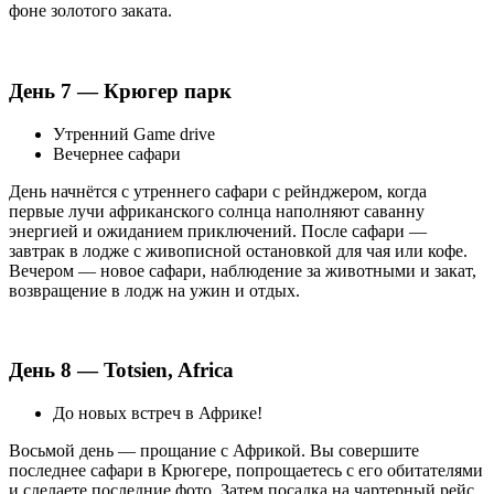
фоне золотого заката.
День 7 — Крюгер парк
Утренний Game drive
Вечернее сафари
День начнётся с утреннего сафари с рейнджером, когда
первые лучи африканского солнца наполняют саванну
энергией и ожиданием приключений. После сафари —
завтрак в лодже с живописной остановкой для чая или кофе.
Вечером — новое сафари, наблюдение за животными и закат,
возвращение в лодж на ужин и отдых.
День 8 — Totsien, Africa
До новых встреч в Африке!
Восьмой день — прощание с Африкой. Вы совершите
последнее сафари в Крюгере, попрощаетесь с его обитателями
и сделаете последние фото. Затем посадка на чартерный рейс