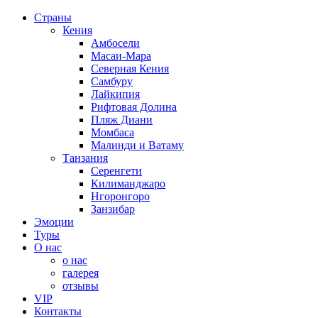
Страны
Кения
Амбосели
Масаи-Мара
Северная Кения
Самбуру
Лайкипия
Рифтовая Долина
Пляж Диани
Момбаса
Малинди и Ватаму
Танзания
Серенгети
Килиманджаро
Нгоронгоро
Занзибар
Эмоции
Туры
О нас
о нас
галерея
отзывы
VIP
Контакты