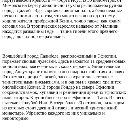
португальской крепости — Форта Исус. В 30 километрах от
Момбасы на берегу живописной бухты расположены руины
города Джумба. Здесь время словно застыло, а белоснежные
пески напоминают о том, что много веков назад по нему
ходили жители прибрежной Кении, точно также, как ходим
сегодня мы. В тропических зарослях недалеко от Малинди
находятся развалины Геде — тайна гибели этого древнего
города до сих пор не разгадана.
Волшебный город Лалибела, расположенный в Эфиопии,
поражает своими чудесами. Здесь находятся 11 средневековых
монолитных, высеченных в скалах церквей. Удивительный
город Аксум хранит память о легендарных событиях и людях.
Это земля царицы Савской, здесь сохранились стеллы с
таинственными письменами, и в одном из храмов хранится
библейский Ковчег. В городе Гондар на севере Эфиопии
сохранился замок, купальни и резиденция древних эфиопских
императоров. Крупнейшее озеро в Эфиопии — Тана. Из него
вытекает Голубой Нил. В озере более 20 островов, на каждом
из которых стоит древний отшельнический христианский
монастырь. Убранство каждого их них уникально и
неповторимо.