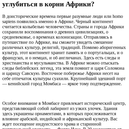
углубиться в корни Африки?
В доисторические времена первые разумные люди или homo
sapiens появились именно в Африке. Черный континент
считается колыбелью человечества. Страны и города Африки
сохранили воспоминания о древних цивилизациях, о
средневековье, о временах колонизации. Отправляясь в
путешествие по Африке, вы сможете увидеть смешение
различных культур, религий, традиций. Помимо аборигенных
культур, этот континент хранит память и о португальцах, и о
французах, и о немцах, и об англичанах. Здесь есть следы и
христианства и мусульманства. В Африке можно отыскать
следы библейских легенд, эта земля помнит и царя Соломона
и царицу Савскую. Восточное побережье Африки несет на
себе отпечаток культуры суахили. Крупнейший здешний порт
— кенийский город Момбаса — яркое тому подтверждение.
Особое внимание в Момбасе привлекает исторический центр,
представляющий собой лабиринт из узких улочек. Здания
здесь украшены орнаментами, в которых прослеживается
влияние арабской, индийской и африканской культур. Вас
ждет посещение индуистского храма и старинной