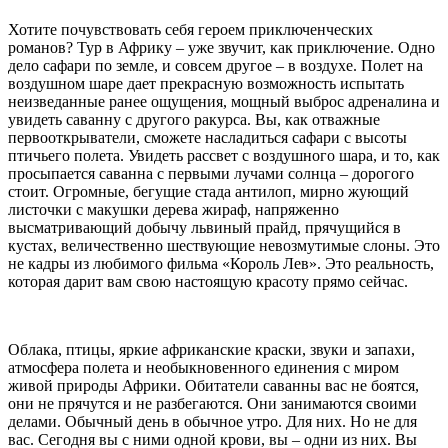
Хотите почувствовать себя героем приключенческих
романов? Тур в Африку – уже звучит, как приключение. Одно
дело сафари по земле, и совсем другое – в воздухе. Полет на
воздушном шаре дает прекрасную возможность испытать
неизведанные ранее ощущения, мощный выброс адреналина и
увидеть саванну с другого ракурса. Вы, как отважные
первооткрыватели, сможете насладиться сафари с высоты
птичьего полета. Увидеть рассвет с воздушного шара, и то, как
просыпается саванна с первыми лучами солнца – дорогого
стоит. Огромные, бегущие стада антилоп, мирно жующий
листочки с макушки дерева жираф, напряженно
высматривающий добычу львиный прайд, прячущийся в
кустах, величественно шествующие невозмутимые слоны. Это
не кадры из любимого фильма «Король Лев». Это реальность,
которая дарит вам свою настоящую красоту прямо сейчас.
Облака, птицы, яркие африканские краски, звуки и запахи,
атмосфера полета и необыкновенного единения с миром
живой природы Африки. Обитатели саванны вас не боятся,
они не прячутся и не разбегаются. Они занимаются своими
делами. Обычный день в обычное утро. Для них. Но не для
вас. Сегодня вы с ними одной крови, вы – одни из них. Вы