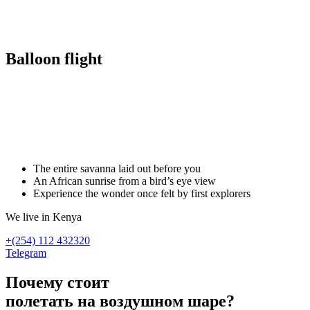
Balloon flight
Хочу в Африку
напишите нашему менеджеру
The entire savanna laid out before you
An African sunrise from a bird’s eye view
Experience the wonder once felt by first explorers
We live in Kenya
+(254) 112 432320
Telegram
Почему стоит
полетать на воздушном шаре?