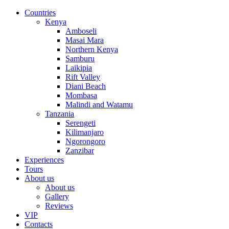
Countries
Kenya
Amboseli
Masai Mara
Northern Kenya
Samburu
Laikipia
Rift Valley
Diani Beach
Mombasa
Malindi and Watamu
Tanzania
Serengeti
Kilimanjaro
Ngorongoro
Zanzibar
Experiences
Tours
About us
About us
Gallery
Reviews
VIP
Contacts