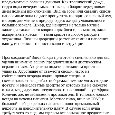
предусмотрена большая душевая. Как тропический дождь,
струи воды вечером смывают пыль, и бодрят перед новым
днем полным приключений. Вид на горы или саванну сквозь
панорамные окна не даст пропустить ни один солнечный луч,
ни одно движение в природе. Здесь же два умывальника и
большие зеркала. Шкаф, где найдутся не только мягкие
халаты, а также часто коврики для йоги и, возможно, даже
акварельные краски — такая красота в любом разбудит
художника. Личный дворецкий растопит камин и наполнит
ванну, исполняя в точности ваши инструкции.
Проголодались? Здесь блюда приготовят специально для вас,
уделив внимание вашим предпочтениям и диетическим
ограничениям. Акцент на подаче, с желанием приятно
удивить. Хрустящие от свежести овощи, часто из
собственного огорода лоджа, пряные специи и
свежевыловленная рыба с побережья, нежное мясо, сладкие
фрукты и замысловатые десерты от которых вы не сможете
отказаться, дадут вам почувствовать настоящий вкус Африки.
Конечно же, не забываем и про алкоголь. В топовых лоджах
всегда включены напитки. Местное пиво, вина из ЮАР, и
большой выбор крепких напитков, плюс премиальный
алкоголь за дополнительную плату. В случае если душа
требует чего то еще, мы сделаем все возможное предоставить