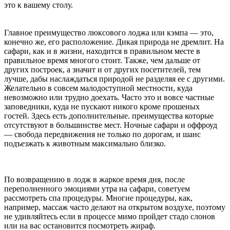
это к вашему столу.
Главное преимущество люксового лоджа или кэмпа — это,
конечно же, его расположение. Дикая природа не дремлит. На
сафари, как и в жизни, находится в правильном месте в
правильное время многого стоит. Также, чем дальше от
других построек, а значит и от других посетителей, тем
лучше, дабы наслаждаться природой не разделяя ее с другими.
Желательно в совсем малодоступной местности, куда
невозможно или трудно доехать. Часто это и вовсе частные
заповедники, куда не пускают никого кроме прошеных
гостей. Здесь есть дополнительные. преимущества которые
отсутствуют в большинстве мест. Ночные сафари и оффроуд
— свобода передвижения не только по дорогам, и шанс
подъезжать к животным максимально близко.
По возвращению в лодж в жаркое время дня, после
переполненного эмоциями утра на сафари, советуем
рассмотреть спа процедуры. Многие процедуры, как,
например, массаж часто делают на открытом воздухе, поэтому
не удивляйтесь если в процессе мимо пройдет стадо слонов
или на вас остановится посмотреть жираф.