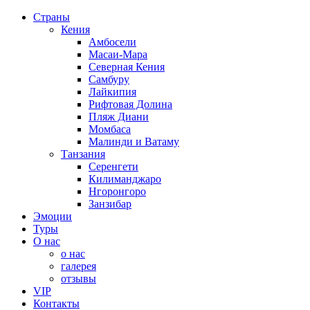
Страны
Кения
Амбосели
Масаи-Мара
Северная Кения
Самбуру
Лайкипия
Рифтовая Долина
Пляж Диани
Момбаса
Малинди и Ватаму
Танзания
Серенгети
Килиманджаро
Нгоронгоро
Занзибар
Эмоции
Туры
О нас
о нас
галерея
отзывы
VIP
Контакты